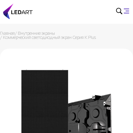
Главная
/
Внутренние экраны
/
Коммерческий светодиодный экран Серия K Plus