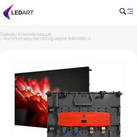
Главная
/
Комплектующие
/
Aluminum alloy die-casting cabinet 640X480-A